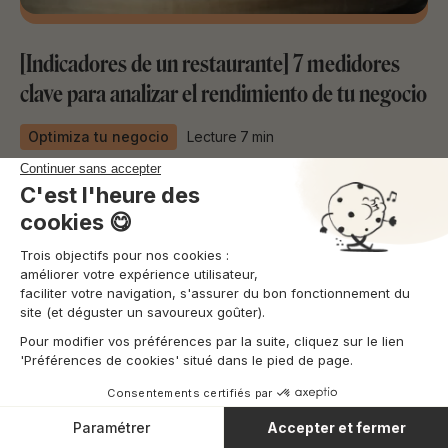
[Indicadores de un restaurante] 7 medidores
clave para analizar el rendimiento de tu negocio
Optimiza tu negocio
Lecture
7
min
José Abascal 56, 2º, 28003,
Madrid, Espagne
32 Rue de Trévise, 75009
Paris, France
Sobe nosotros
Quienes somos