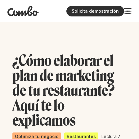
Solicita demostración
¿Cómo elaborar el
plan de marketing
de tu restaurante?
Aquí te lo
explicamos
Optimiza tu negocio
Restaurantes
Lectura
7