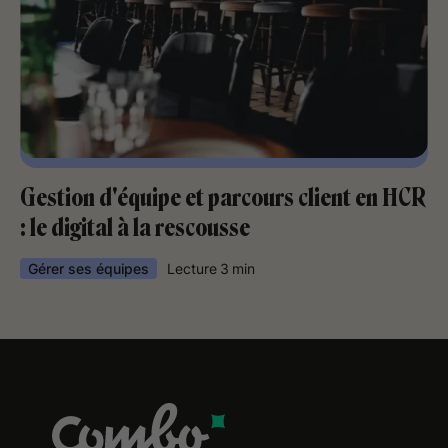
Gestion d'équipe et parcours client en HCR
: le digital à la rescousse
Gérer ses équipes
Lecture
3
min