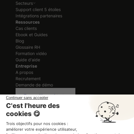
Secteurs
Support client 5 étoiles
Intégrations partenaires
Ressources
Cas clients
Ebook et Guides
Blog
Glossaire RH
Formation vidéo
Guide d'aide
Entreprise
A propos
Recrutement
Demande de démo
Certification délivrée au titre des
actions de formation
ORGANISME DE FORMATION