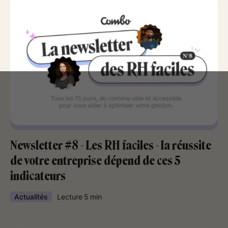
Newsletter #8 - Les RH faciles - la réussite
de votre entreprise dépend de ces 5
indicateurs
Actualités
Lecture
5
min