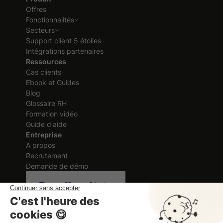
Offres
Fonctionnalités
Secteurs
Support client 5 étoiles
Intégrations partenaires
Ressources
Cas clients
Ebook et Guides
Blog
Glossaire RH
Formation vidéo
Guide d'aide
Entreprise
A propos
Recrutement
Demande de démo