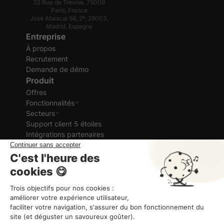
32 Rue de Trévise, 75009
Paris, France
José Abascal 56, 2º, 28003,
Madrid, Espagne
Entreprise
À propos
Recrutement
Demande de démo
Produit
Offres
Fonctionnalités
Secteurs
Support client 5 étoiles
Intégrations partenaires
Ressources
Cas clients
Ebook et Guides
Blog
Glossaire RH
Formation vidéo
Guide d'aide