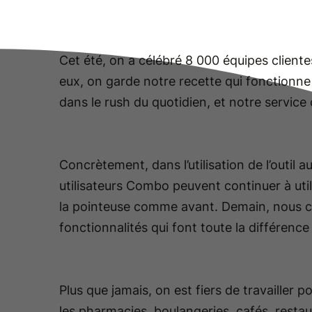
Cet été, on a célébré 8 000 équipes client
eux, on garde notre recette qui fonctionne 
dans le rush du quotidien, et notre service
Concrètement, dans l’utilisation de l’outil 
utilisateurs Combo peuvent continuer à util
la pointeuse comme avant. Demain, nous co
fonctionnalités qui font toute la différence
Plus que jamais, on est fiers de travailler p
les pharmacies, boulangeries, cafés, rest