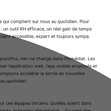
es qui comptent sur nous au quotidien. Pour
: un outil RH efficace, un réel gain de temps
 client accessible, expert et toujours sympa.
aujourd’hui, rien ne change dans l’immédiat. Les
iser l’application web, l’app mobile employés et
mptons accélérer la sortie de nouvelles
 au quotidien.
our ces équipes terrains. Qu’elles soient dans
aurants, magasins alimentaires… Souvent des