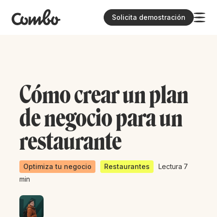
Solicita demostración
Cómo crear un plan
de negocio para un
restaurante
Optimiza tu negocio
Restaurantes
Lectura
7
min