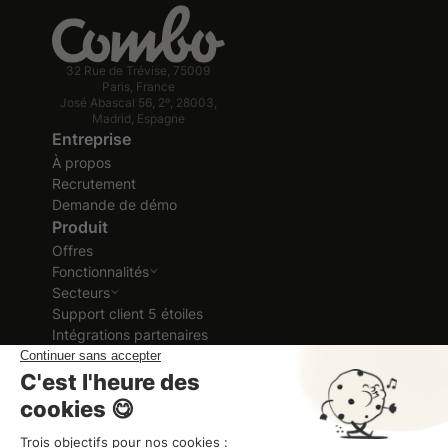
32 Rue de Trévise, 75009
Paris, France
José Abascal 56, 2º, 28003,
Madrid, Espagne
Entreprise
À propos
Recrutement
Demande de démo
Produit
Offres
Fonctionnalités
Secteurs
Support client 5 étoiles
Intégrations partenaires
Ressources
Cas clients
Ebook et Guides
Blog
Glossaire RH