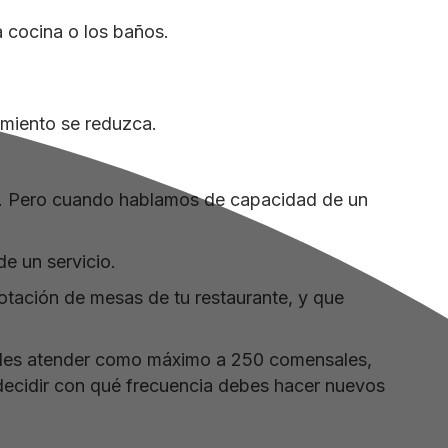
 cocina o los baños.
imiento se reduzca.
imo. Pero cuando hablamos de capacidad de un
de un servicio.
otación de mesas de tu restaurante, y que
edes atender como máximo a 250 comensales,
 decidir con qué frecuencia debes hacer nuevos