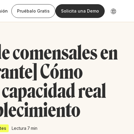
sión
Pruébalo Gratis
Solicita una Demo
e comensales en
rante] Cómo
a capacidad real
blecimiento
tes
Lectura
7
min