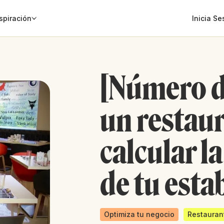
spiración
Inicia Se
[Número d
un restau
calcular l
de tu esta
Optimiza tu negocio
Restauran