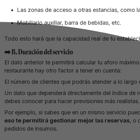
Las zonas de acceso a otras estancias, como la
Mobiliario auxiliar, barra de bebidas, etc.
Todo esto hará que la capacidad real de tu establec
➡️ B. Duración del servicio
El dato anterior te permitirá calcular tu aforo máx
restaurante hay otro factor a tener en cuenta:
El número de clientes que podrás atender a lo largo 
Un dato que dependerá directamente del índice de r
debes conocer para hacer previsiones más realistas.
Por ejemplo, si sabes que en un mismo servicio pu
eso te permitirá gestionar mejor las reservas
, o
pedidos de insumos.