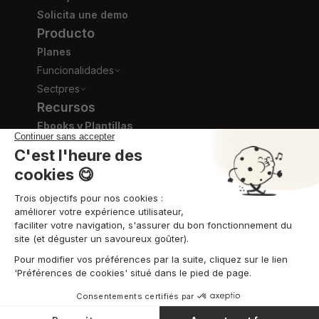
Solicita une demo
Producto
Planes
Funcionalidades
Sectpres
Recursos
Ebooks y Plantillas
Blog
Videos de formación
Centro de ayuda
GTC
Combo ©2026 Todos los derechos reservados