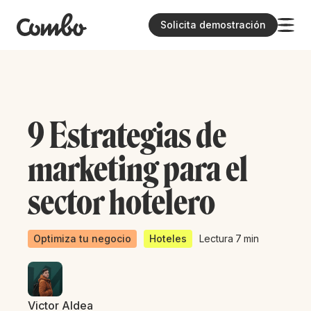
Solicita demostración
9 Estrategias de
marketing para el
sector hotelero
Optimiza tu negocio
Hoteles
Lectura
7
min
Victor Aldea