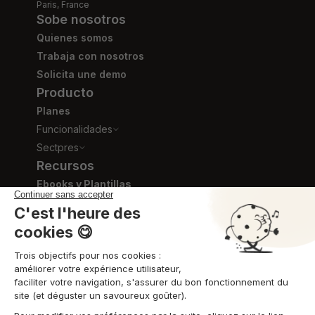
Paris, France
Sobe nosotros
Quienes somos
Trabaja con nosotros
Solicita une demo
Producto
Planes
Funcionalidades
Sectpres
Recursos
Ebooks y Plantillas
Blog
Videos de formación
Centro de ayuda