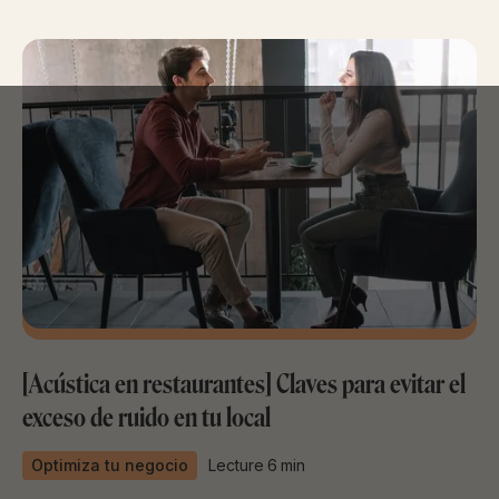
[Acústica en restaurantes] Claves para evitar el
exceso de ruido en tu local
Optimiza tu negocio
Lecture
6
min