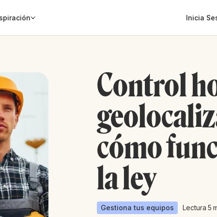
spiración
Inicia Se
Control h
geolocaliz
cómo func
la ley
Gestiona tus equipos
Lectura
5
m