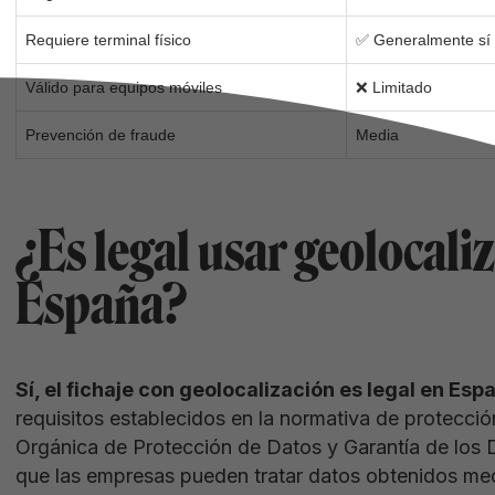
Requiere terminal físico
✅ Generalmente sí
Válido para equipos móviles
❌ Limitado
Prevención de fraude
Media
¿Es legal usar geolocali
España?
Sí, el fichaje con geolocalización es legal en Esp
requisitos establecidos en la normativa de protecció
Orgánica de Protección de Datos y Garantía de los 
que las empresas pueden tratar datos obtenidos med