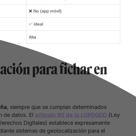
❌ No (app móvil)
✅ Ideal
Alta
zación para fichar en
aña
, siempre que se cumplan determinados
n de datos. El
artículo 90 de la LOPDGDD
(Ley
Derechos Digitales) establece expresamente
iante sistemas de geolocalización para el