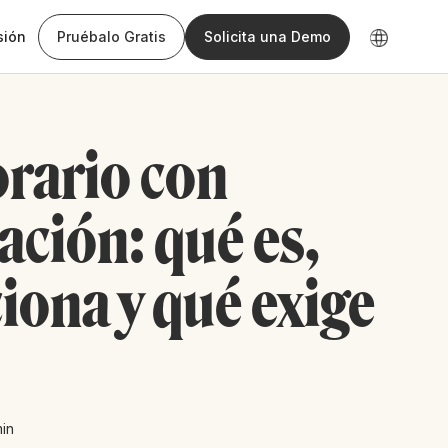
sión
Pruébalo Gratis
Solicita una Demo
orario con
ación: qué es,
iona y qué exige
in