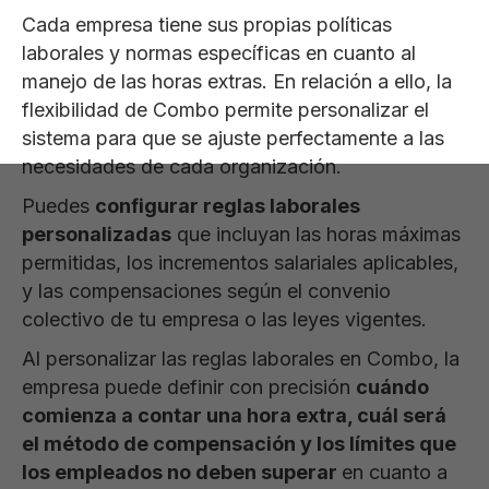
Cada empresa tiene sus propias políticas
laborales y normas específicas en cuanto al
manejo de las horas extras. En relación a ello, la
flexibilidad de Combo permite personalizar el
sistema para que se ajuste perfectamente a las
necesidades de cada organización.
Puedes
configurar reglas laborales
personalizadas
que incluyan las horas máximas
permitidas, los incrementos salariales aplicables,
y las compensaciones según el convenio
colectivo de tu empresa o las leyes vigentes.
Al personalizar las reglas laborales en Combo, la
empresa puede definir con precisión
cuándo
comienza a contar una hora extra, cuál será
el método de compensación y los límites que
los empleados no deben superar
en cuanto a