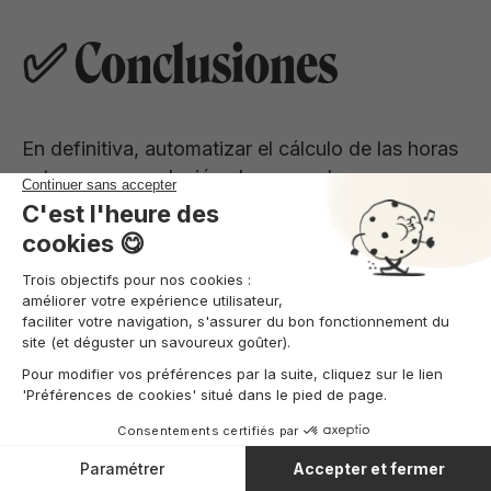
✅ Conclusiones
En definitiva, automatizar el cálculo de las horas
extras es una solución clave para las empresas,
no solo por el ahorro de tiempo y la reducción de
errores, sino también por
garantizar la
transparencia y el cumplimiento de las
normativas laborales vigentes.
Herramientas como Combo permiten registrar las
horas trabajadas en tiempo real, calcular las
compensaciones de manera precisa y ofrecer a
empleados y gerentes un acceso claro y directo
a esta información, lo que mejora la relación
laboral y minimiza las disputas.