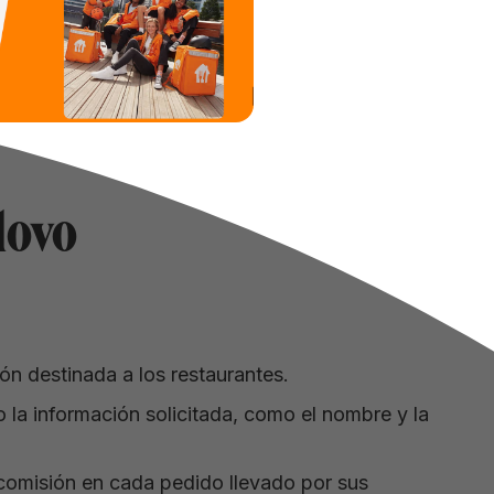
lovo
ción destinada a los restaurantes.
 la información solicitada, como el nombre y la
comisión en cada pedido llevado por sus