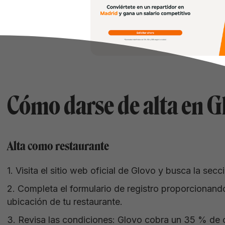
Cómo darse de alta en G
Alta como restaurante
1. Visita el sitio web oficial de Glovo y busca la sec
2. Completa el formulario de registro proporcionando
ubicación de tu restaurante.
3. Revisa las condiciones: Glovo cobra un 35 % de 