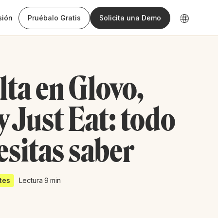
sión
Pruébalo Gratis
Solicita una Demo
lta en Glovo,
y Just Eat: todo
esitas saber
tes
Lectura
9
min