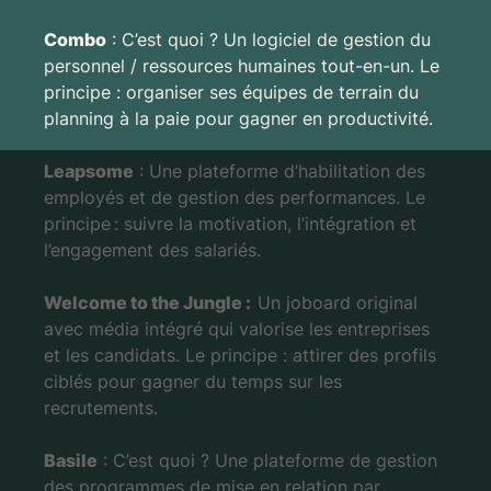
Combo
: C’est quoi ? Un logiciel de gestion du
personnel / ressources humaines tout-en-un. Le
principe : organiser ses équipes de terrain du
planning à la paie pour gagner en productivité.
Leapsome
: Une plateforme d’habilitation des
employés et de gestion des performances. Le
principe
: suivre la motivation, l’intégration et
l’engagement des salariés.
Welcome to the Jungle :
Un joboard original
avec média intégré qui valorise les entreprises
et les candidats. Le principe : attirer des profils
ciblés pour gagner du temps sur les
recrutements.
Basile
: C’est quoi ? Une plateforme de gestion
des programmes de mise en relation par