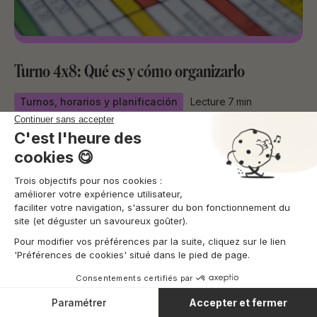
Turno 4x8: Qué es y cómo organizarlo
Turnos, horarios y planificación
Lecture
7
min
José Abascal 56, 2º, 28003,
Madrid, Espagne
32 Rue de Trévise, 75009
Paris, France
Sobe nosotros
Quienes somos