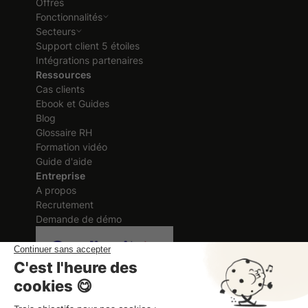
Offres
Fonctionnalités
Secteurs
Support client 5 étoiles
Intégrations partenaires
Ressources
Cas clients
Ebook et Guides
Blog
Glossaire RH
Formation vidéo
Guide d'aide
Entreprise
A propos
Recrutement
Demande de démo
Certification délivrée au titre des